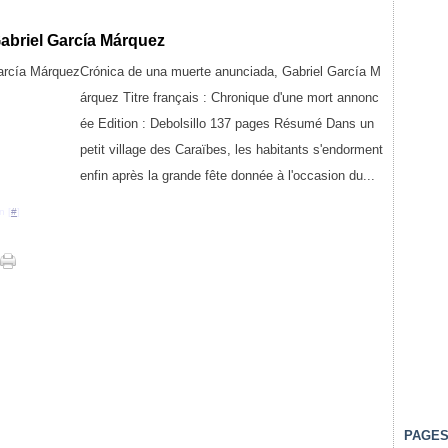
abriel García Márquez
Crónica de una muerte anunciada, Gabriel García M
árquez Titre français : Chronique d'une mort annonc
ée Edition : Debolsillo 137 pages Résumé Dans un
petit village des Caraïbes, les habitants s'endorment
enfin après la grande fête donnée à l'occasion du...
n [
#
]
PAGE