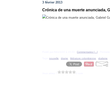
3 février 2013
Crónica de una muerte anunciada, G
Posté par Aline1102 à 15:03 -
Commentaires [
…
]
- Permalie
Tags:
nouvelle
,
drame
,
littérature colombienne
,
réalisme
Vous aimez ?
0 vote