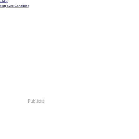
u blog
 blog avec CanalBlog
Publicité