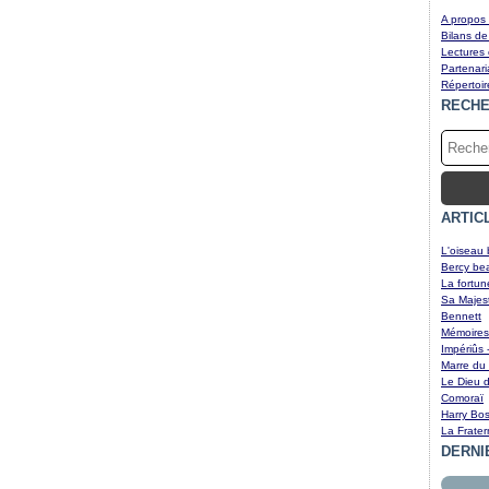
A propos 
Bilans de
Lectures
Partenari
Répertoir
RECH
ARTIC
L'oiseau 
Bercy be
La fortun
Sa Majest
Bennett
Mémoires 
Impériûs 
Marre du 
Le Dieu d
Comoraï
Harry Bos
La Frater
DERNI