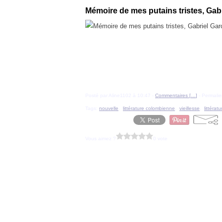
Mémoire de mes putains tristes, Gab
Posté par Aline1102 à 10:47 -
Commentaires [
…
]
- Permalie
Tags:
nouvelle
,
littérature colombienne
,
vieillesse
,
littérat
Vous aimez ?
0 vote