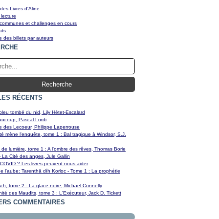
des Livres d'Aline
 lecture
 communes et challenges en cours
ats
e des billets par auteurs
ERCHE
LES RÉCENTS
bleu tombé du nid, Lily Hétet-Escalard
aucoup, Pascal Lordi
e des Lecoeur, Philippe Laperrouse
é mène l'enquête, tome 1 : Bal tragique à Windsor, S.J.
de lumière, tome 1 : A l'ombre des rêves, Thomas Borie
- La Cité des anges, Jule Gallin
COVID ? Les livres peuvent nous aider
e l'aube: Tarenthä díh Korloc - Tome 1 : La prophétie
ch, tome 2 : La glace noire, Michael Connelly
nité des Maudits, tome 3 : L'Exécuteur, Jack D. Tickett
ERS COMMENTAIRES