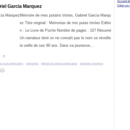
Accueil d
riel Garcia Marquez
Créer un
Mémoire de mes putains tristes, Gabriel Garcia Marqu
ez Titre original : Memorias de mis putas tristes Editio
n : Le Livre de Poche Nombre de pages : 157 Résumé
Un narrateur dont on ne connaît pas le nom se réveille
la veille de ses 90 ans. Dans sa jeunesse,...
n [
#
]
ure sud-américaine
,
mémoires
,
littérature latino-américaine
,
réalisme magique