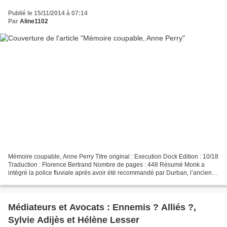
Publié le 15/11/2014 à 07:14
Par
Aline1102
Mémoire coupable, Anne Perry Titre original : Execution Dock Edition : 10/18
Traduction : Florence Bertrand Nombre de pages : 448 Résumé Monk a
intégré la police fluviale après avoir été recommandé par Durban, l’ancien
chef de cette brigade londonienne,...
Médiateurs et Avocats : Ennemis ? Alliés ?,
Sylvie Adijès et Hélène Lesser