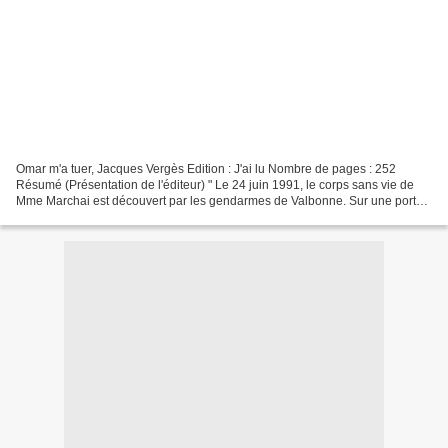
Omar m'a tuer, Jacques Vergès Edition : J'ai lu Nombre de pages : 252
Résumé (Présentation de l'éditeur) " Le 24 juin 1991, le corps sans vie de
Mme Marchai est découvert par les gendarmes de Valbonne. Sur une porte
de la chaufferie, des lettres de sang...